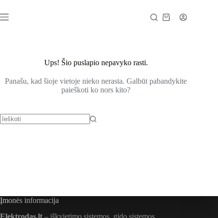
Pereiti
prie
Pirkinių
turinio
vežimėlis
Ups! Šio puslapio nepavyko rasti.
Panašu, kad šioje vietoje nieko nerasta. Galbūt pabandykite
paieškoti ko nors kito?
Nėra
rezultatų
Įmonės informacija
Elektrodas.lt
– iškvietimo sistemos, gido sistemos,